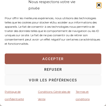
Nous respectons votre vie
Mon enfant grince des dents la nuit : comprendre,
privée
rassurer et accompagner naturellement grâce à
Pour offrir les meilleures expériences, nous utilisons des technologies
l’hypnose
telles que les cookies pour stocker et/ou accéder aux informations des
appareils. Le fait de consentir à ces technologies nous permettra de
Si vous êtes ici, c’est probablement parce que vous vous êtes déjà
traiter des données telles que le comportement de navigation ou les ID
réveillé(e) au milieu de la nuit, alerté(e) par ce bruit si particulier… Ce
uniques sur ce site. Le fait de ne pas consentir ou de retirer son
frottement de dents qui semble venir de la chambre de votre enfant.
consentement peut avoir un effet négatif sur certaines caractéristiques
Vous vous demandez : « Mon enfant grince des dents la nuit, est-ce
et fonctionnalités.
grave ? Est-ce que je dois m’inquiéter ? »
Avant toute chose, laissez-moi vous rassurer : vous n’êtes pas
seul(e). Le bruxisme enfance, autrement dit le fait de grincer des
ACCEPTER
dents la nuit, touche de nombreux enfants, à différents âges. Dans la
majorité des cas, ce phénomène est transitoire et lié à des facteurs
REFUSER
émotionnels, physiologiques ou environnementaux.
Dans cet article, nous allons explorer ensemble, avec douceur et
VOIR LES PRÉFÉRENCES
clarté :
Pourquoi mon enfant grince des dents
Politique de
Conditions Générales de
Termes et
Ce qu’est réellement le bruxisme chez l’enfant
Les conséquences possibles sur les dents et le sommeil
confidentialité
Vente
conditions
Les solutions naturelles et médicales existantes