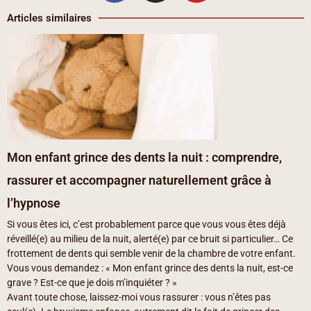
c
s
u
Articles similaires
e
t
t
b
a
u
o
g
b
o
r
e
k
a
m
Mon enfant grince des dents la nuit : comprendre,
rassurer et accompagner naturellement grâce à
l’hypnose
Si vous êtes ici, c’est probablement parce que vous vous êtes déjà
réveillé(e) au milieu de la nuit, alerté(e) par ce bruit si particulier… Ce
frottement de dents qui semble venir de la chambre de votre enfant.
Vous vous demandez : « Mon enfant grince des dents la nuit, est-ce
grave ? Est-ce que je dois m’inquiéter ? »
Avant toute chose, laissez-moi vous rassurer : vous n’êtes pas