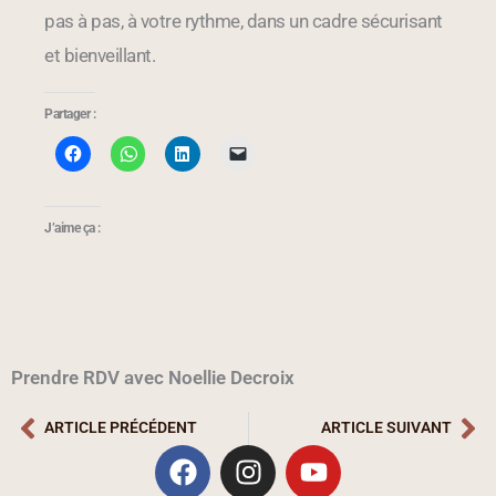
pas à pas, à votre rythme, dans un cadre sécurisant
et bienveillant.
Partager :
J’aime ça :
Prendre RDV avec Noellie Decroix
ARTICLE PRÉCÉDENT
ARTICLE SUIVANT
Précédent
Su
F
I
Y
a
n
o