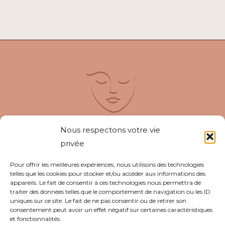
Nous respectons votre vie
privée
SIRET : 93828577200019
Pour offrir les meilleures expériences, nous utilisons des technologies
telles que les cookies pour stocker et/ou accéder aux informations des
© 2026 Noellie Decroix - Hypnose ericksonienne
appareils. Le fait de consentir à ces technologies nous permettra de
et PNL
traiter des données telles que le comportement de navigation ou les ID
uniques sur ce site. Le fait de ne pas consentir ou de retirer son
Site créé par
Carla Lepage
.
consentement peut avoir un effet négatif sur certaines caractéristiques
et fonctionnalités.