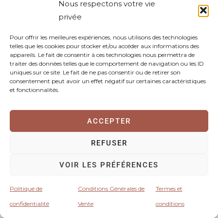
Nous respectons votre vie
FAMILLE
privée
Pour offrir les meilleures expériences, nous utilisons des technologies
telles que les cookies pour stocker et/ou accéder aux informations des
appareils. Le fait de consentir à ces technologies nous permettra de
traiter des données telles que le comportement de navigation ou les ID
uniques sur ce site. Le fait de ne pas consentir ou de retirer son
consentement peut avoir un effet négatif sur certaines caractéristiques
et fonctionnalités.
ACCEPTER
Spécialiste en hypnose enfant et
adolescent
REFUSER
VOIR LES PRÉFÉRENCES
Je suis ravie de vous annoncer que je viens d’obtenir
mon diplôme de spécialiste en hypnose pour enfants et
Politique de
Conditions Générales de
Termes et
adolescents.
confidentialité
Vente
conditions
LIRE LA SUITE »