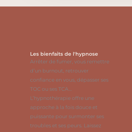
Les bienfaits de l'hypnose
Arrêter de fumer, vous remettre
d’un burnout, retrouver
confiance en vous, dépasser ses
TOC ou ses TCA…
L’hypnothérapie offre une
approche à la fois douce et
puissante pour surmonter ses
troubles et ses peurs. Laissez