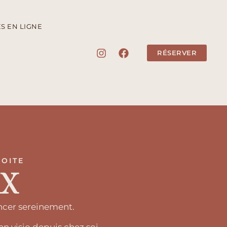
S EN LIGNE
RÉSERVER
ROITE
ix
ncer sereinement.