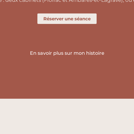
: deux cabinets (Floirac et Ambarès-et-Lagrave), ou e
Réserver une séance
En savoir plus sur mon histoire