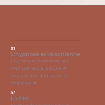
01
L'hypnose ericksonienne
L’hypnose ericksonienne, une
méthode naturelle douce et
respectueuse, qui favorise le
changement.
02
La PNL