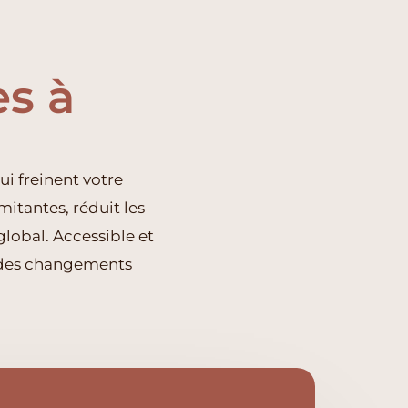
s à
i freinent votre
itantes, réduit les
global. Accessible et
r des changements