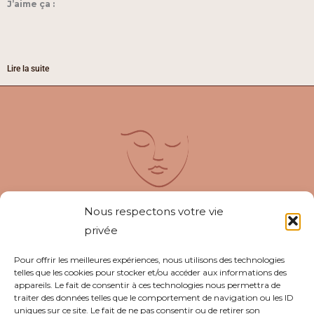
J’aime ça :
Lire la suite
Nous respectons votre vie
privée
SIRET : 93828577200019
Pour offrir les meilleures expériences, nous utilisons des technologies
telles que les cookies pour stocker et/ou accéder aux informations des
© 2026 Noellie Decroix - Hypnose ericksonienne
appareils. Le fait de consentir à ces technologies nous permettra de
et PNL
traiter des données telles que le comportement de navigation ou les ID
uniques sur ce site. Le fait de ne pas consentir ou de retirer son