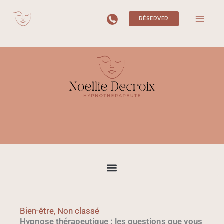
Aller
RÉSERVER
au
contenu
Bien-être
,
Non classé
Hypnose thérapeutique : les questions que vous