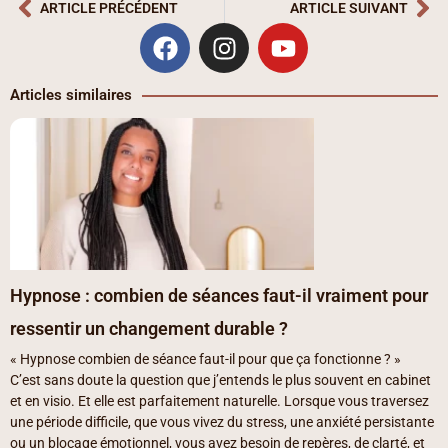
ARTICLE PRÉCÉDENT
ARTICLE SUIVANT
Précédent
Su
F
I
Y
a
n
o
c
s
u
Articles similaires
e
t
t
b
a
u
o
g
b
o
r
e
k
a
m
Hypnose : combien de séances faut-il vraiment pour
ressentir un changement durable ?
« Hypnose combien de séance faut-il pour que ça fonctionne ? »
C’est sans doute la question que j’entends le plus souvent en cabinet
et en visio. Et elle est parfaitement naturelle. Lorsque vous traversez
une période difficile, que vous vivez du stress, une anxiété persistante
ou un blocage émotionnel, vous avez besoin de repères, de clarté, et